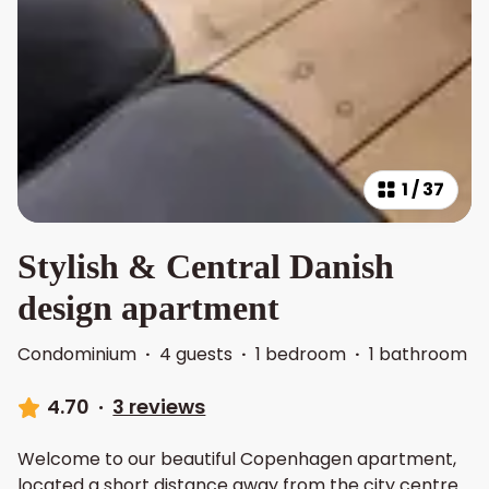
1
/
37
Stylish & Central Danish
design apartment
Condominium
·
4 guests
·
1 bedroom
·
1 bathroom
4.70
·
3 reviews
Welcome to our beautiful Copenhagen apartment,
located a short distance away from the city centre