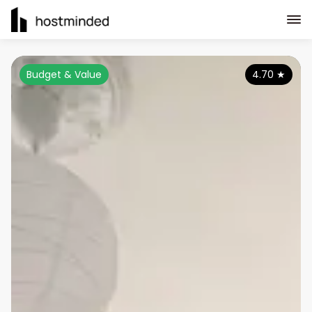
Budget & Value
4.70
★